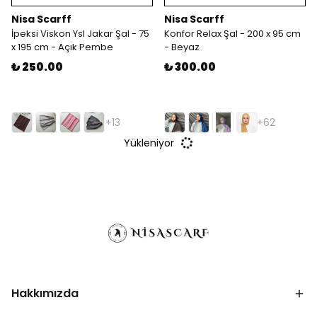
Nisa Scarff
Nisa Scarff
İpeksi Viskon Ysl Jakar Şal - 75
Konfor Relax Şal - 200 x 95 cm
x 195 cm - Açık Pembe
- Beyaz
₺ 250.00
₺ 300.00
+13
+62
Yükleniyor
Hakkımızda