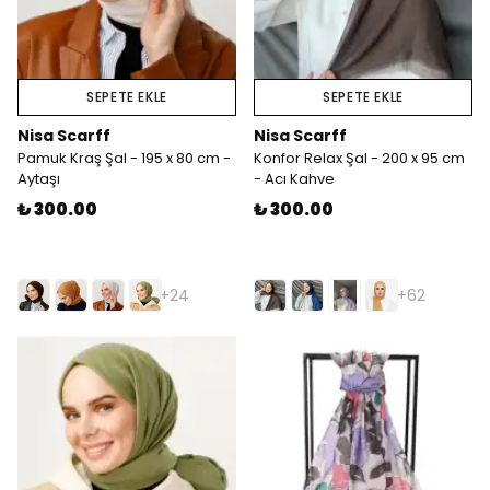
SEPETE EKLE
SEPETE EKLE
Nisa Scarff
Nisa Scarff
Pamuk Kraş Şal - 195 x 80 cm -
Konfor Relax Şal - 200 x 95 cm
Aytaşı
- Acı Kahve
₺ 300.00
₺ 300.00
+24
+62