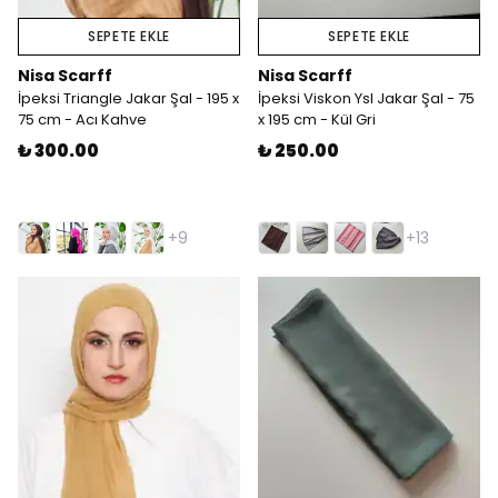
SEPETE EKLE
SEPETE EKLE
Nisa Scarff
Nisa Scarff
İpeksi Triangle Jakar Şal - 195 x
İpeksi Viskon Ysl Jakar Şal - 75
75 cm - Acı Kahve
x 195 cm - Kül Gri
₺ 300.00
₺ 250.00
+9
+13