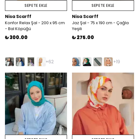
SEPETE EKLE
SEPETE EKLE
Nisa Scarff
Nisa Scarff
Konfor Relax Şal - 200 x 95 cm
Jaz Şal - 75 x 190 cm - Çağla
- Bal Köpüğü
Yeşili
₺ 300.00
₺ 275.00
+62
+19