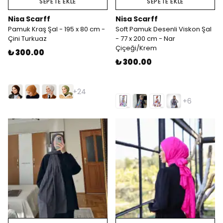
SEPETE EKLE
SEPETE EKLE
Nisa Scarff
Nisa Scarff
Pamuk Kraş Şal - 195 x 80 cm -
Soft Pamuk Desenli Viskon Şal
Çini Turkuaz
- 77 x 200 cm - Nar
Çiçeği/Krem
₺ 300.00
₺ 300.00
+24
+6