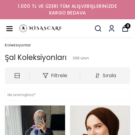
1.000 TL VE ÜZERİ TÜM ALIŞVERİŞLERİNİZDE
KARGO BEDAVA
0
Koleksiyonlar
Şal Koleksiyonları
268
ürün
Filtrele
Sırala