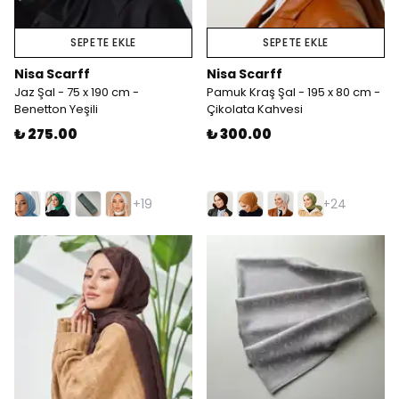
SEPETE EKLE
SEPETE EKLE
Nisa Scarff
Nisa Scarff
Jaz Şal - 75 x 190 cm -
Pamuk Kraş Şal - 195 x 80 cm -
Benetton Yeşili
Çikolata Kahvesi
₺ 275.00
₺ 300.00
+19
+24