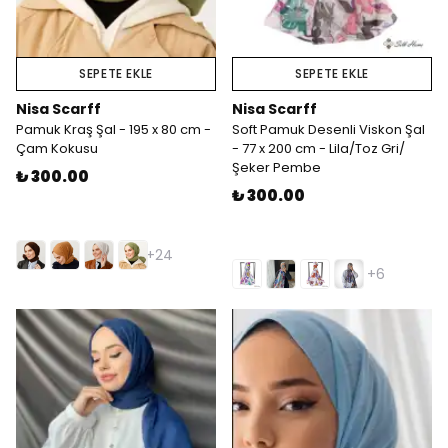
SEPETE EKLE
SEPETE EKLE
Nisa Scarff
Nisa Scarff
Pamuk Kraş Şal - 195 x 80 cm -
Soft Pamuk Desenli Viskon Şal
Çam Kokusu
- 77 x 200 cm - Lila/Toz Gri/
Şeker Pembe
₺ 300.00
₺ 300.00
+24
+6