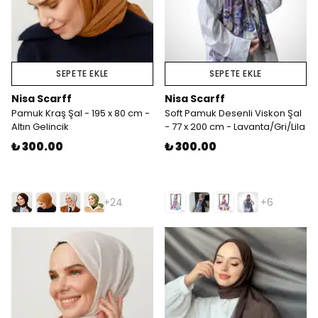
SEPETE EKLE
SEPETE EKLE
Nisa Scarff
Nisa Scarff
Pamuk Kraş Şal - 195 x 80 cm -
Soft Pamuk Desenli Viskon Şal
Altın Gelincik
- 77 x 200 cm - Lavanta/Gri/Lila
₺ 300.00
₺ 300.00
+24
+6