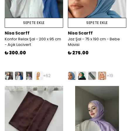
SEPETE EKLE
SEPETE EKLE
Nisa Scarff
Nisa Scarff
Konfor Relax Şal - 200 x 95 cm
Jaz Şal - 75 x 190 cm - Bebe
- Açık Lacivert
Mavisi
₺ 300.00
₺ 275.00
+62
+19