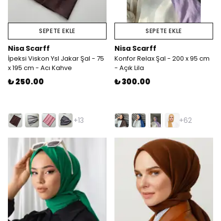
SEPETE EKLE
SEPETE EKLE
Nisa Scarff
Nisa Scarff
İpeksi Viskon Ysl Jakar Şal - 75
Konfor Relax Şal - 200 x 95 cm
x 195 cm - Acı Kahve
- Açık Lila
₺ 250.00
₺ 300.00
+13
+62