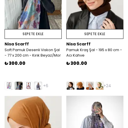
SEPETE EKLE
SEPETE EKLE
Nisa Scarff
Nisa Scarff
Soft Pamuk Desenli Viskon Şal
Pamuk Kraş Şal - 195 x 80 cm -
- 77 x 200 cm - Kırık Beyaz/Mor
Acı Kahve
₺ 300.00
₺ 300.00
+6
+24