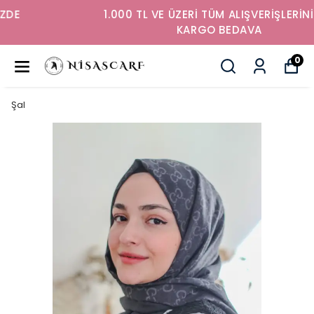
1.000 TL VE ÜZERİ TÜM ALIŞVERİŞLERİNİZDE
KARGO BEDAVA
0
Şal