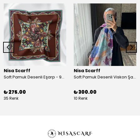
Nisa Scarff
Nisa Scarff
Soft Pamuk Desenli Eşarp - 90 x 90 cm - Acı Kahve/Koyu Sarı
Soft Pamuk Desenli Viskon Şal - 77 x 200 cm - Kırık Beyaz/Mor
₺ 275.00
₺ 300.00
35 Renk
10 Renk