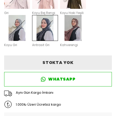
Gri
Koyu Bej Rengi
Koyu Haki Yeşili
Koyu Gri
Antrasit Gri
Kahverengi
STOKTA YOK
WHATSAPP
Aynı Gün Kargo İmkanı
1.000₺ Üzeri Ücretsiz kargo