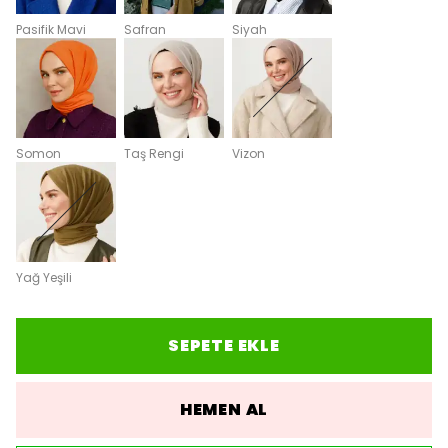
Pasifik Mavi
Safran
Siyah
Somon
Taş Rengi
Vizon
Yağ Yeşili
SEPETE EKLE
HEMEN AL