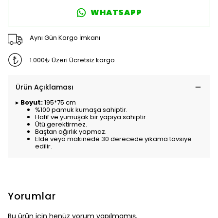
WHATSAPP
Aynı Gün Kargo İmkanı
1.000₺ Üzeri Ücretsiz kargo
Ürün Açıklaması
▸
Boyut:
195*75 cm
%100 pamuk kumaşa sahiptir.
Hafif ve yumuşak bir yapıya sahiptir.
Ütü gerektirmez.
Baştan ağırlık yapmaz.
Elde veya makinede 30 derecede yıkama tavsiye
edilir.
Yorumlar
Bu ürün için henüz yorum yapılmamış.