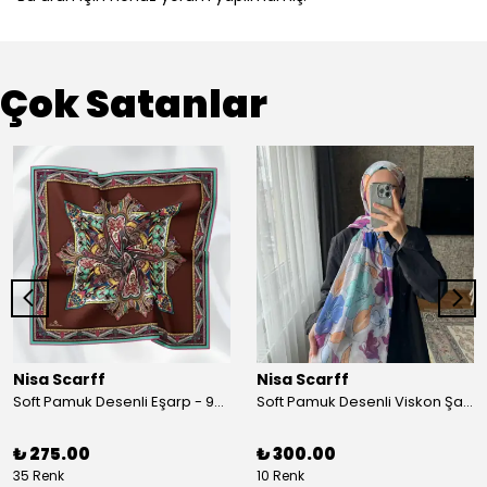
Çok Satanlar
Nisa Scarff
Nisa Scarff
Soft Pamuk Desenli Eşarp - 90 x 90 cm - Acı Kahve/Koyu Sarı
Soft Pamuk Desenli Viskon Şal - 77 x 200 cm - Kırık Beyaz/Mor
₺ 275.00
₺ 300.00
35 Renk
10 Renk