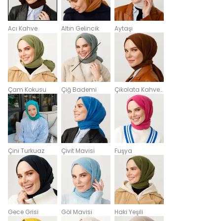
Acı Kahve
Altın Gelincik
Aytaşı
Çam Kokusu
Çiğ Bademi
Çikolata Kahvesi
Çini Turkuaz
Çivit Mavisi
Fuşya
Gece Grisi
Göl Mavisi
Haki Yeşili