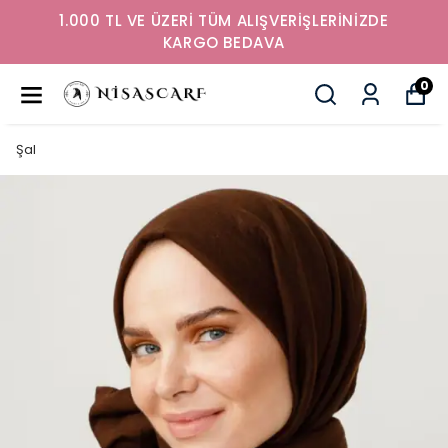
1.000 TL VE ÜZERİ TÜM ALIŞVERİŞLERİNİZDE
KARGO BEDAVA
0
Şal