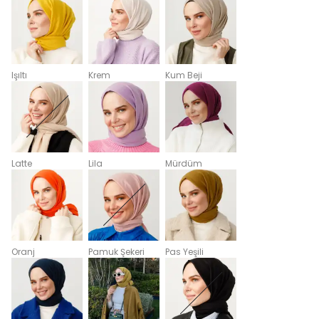
Işıltı
Krem
Kum Beji
Latte
Lila
Mürdüm
Oranj
Pamuk Şekeri
Pas Yeşili