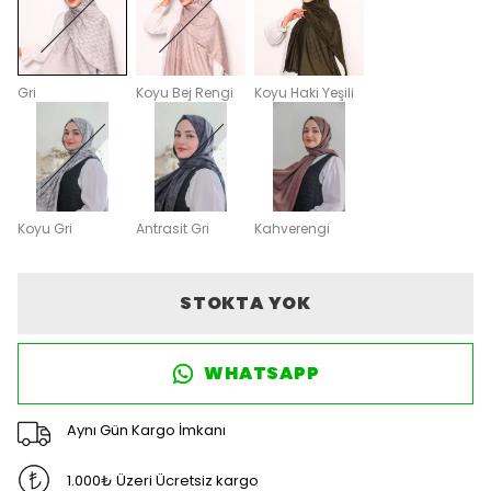
Gri
Koyu Bej Rengi
Koyu Haki Yeşili
Koyu Gri
Antrasit Gri
Kahverengi
STOKTA YOK
WHATSAPP
Aynı Gün Kargo İmkanı
1.000₺ Üzeri Ücretsiz kargo