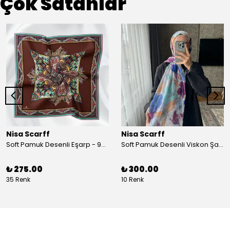
Çok Satanlar
Nisa Scarff
Nisa Scarff
Soft Pamuk Desenli Eşarp - 90 x 90 cm - Acı Kahve/Koyu Sarı
Soft Pamuk Desenli Viskon Şal - 77 x 200 cm - Kırık Beyaz/Mor
₺ 275.00
₺ 300.00
35 Renk
10 Renk