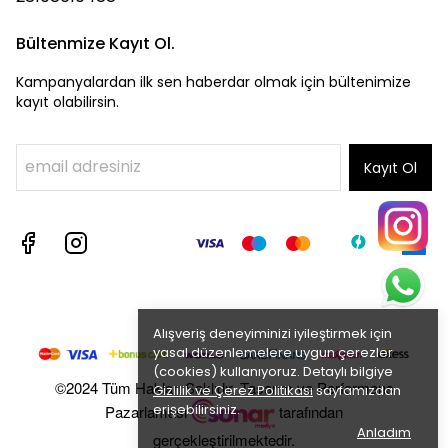
Bültenmize Kayıt Ol.
Kampanyalardan ilk sen haberdar olmak için bültenimize
kayıt olabilirsin.
Kayıt Ol
Alışveriş deneyiminizi iyileştirmek için
yasal düzenlemelere uygun çerezler
(cookies) kullanıyoruz. Detaylı bilgiye
©2024 Tüm Hakları Saklıdır. Tasarım ve Performans
Gizlilik ve Çerez Politikası
sayfamızdan
erişebilirsiniz.
Pazarlaması
tarafından
Anladım
gerçekleştirilmektedir.