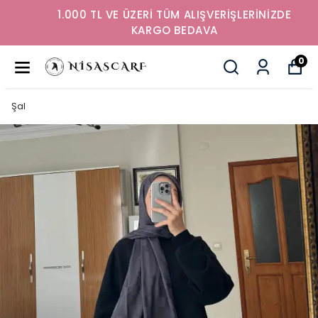
1.000 TL VE ÜZERİ TÜM ALIŞVERİŞLERİNİZDE
KARGO BEDAVA
0
Şal