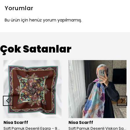
Yorumlar
Bu ürün için henüz yorum yapılmamış.
Çok Satanlar
Nisa Scarff
Nisa Scarff
Soft Pamuk Desenli Eşarp - 90 x 90 cm - Acı Kahve/Koyu Sarı
Soft Pamuk Desenli Viskon Şal - 77 x 200 cm - Kırık Beyaz/Mor