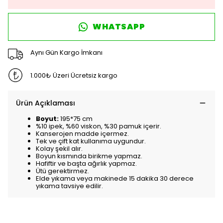
WHATSAPP
Aynı Gün Kargo İmkanı
1.000₺ Üzeri Ücretsiz kargo
Ürün Açıklaması
Boyut:
195*75 cm
%10 ipek, %60 viskon, %30 pamuk içerir.
Kanserojen madde içermez.
Tek ve çift kat kullanıma uygundur.
Kolay şekil alır.
Boyun kısmında birikme yapmaz.
Hafiftir ve başta ağırlık yapmaz.
Ütü gerektirmez.
Elde yıkama veya makinede 15 dakika 30 derece
yıkama tavsiye edilir.