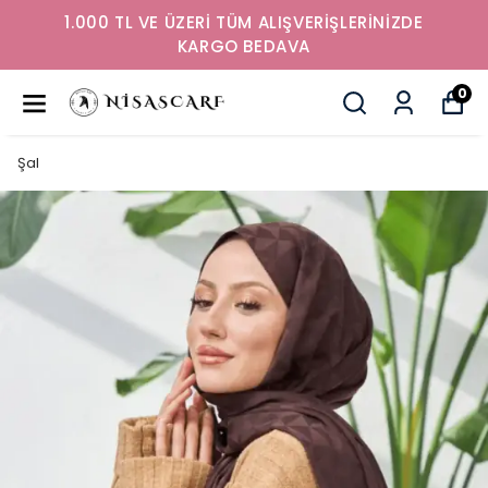
1.000 TL VE ÜZERİ TÜM ALIŞVERİŞLERİNİZDE
KARGO BEDAVA
0
Şal