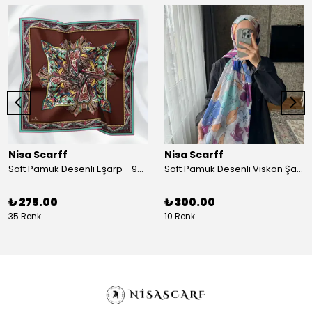
Nisa Scarff
Nisa Scarff
Soft Pamuk Desenli Eşarp - 90 x 90 cm - Acı Kahve/Koyu Sarı
Soft Pamuk Desenli Viskon Şal - 77 x 200 cm - Kırık Beyaz/Mor
₺ 275.00
₺ 300.00
35 Renk
10 Renk