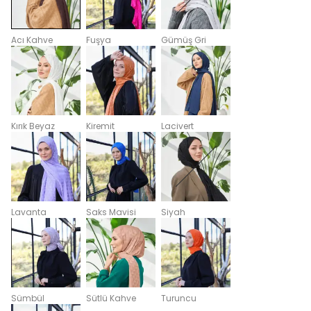
Acı Kahve
Fuşya
Gümüş Gri
Kırık Beyaz
Kiremit
Lacivert
Lavanta
Saks Mavisi
Siyah
Sümbül
Sütlü Kahve
Turuncu