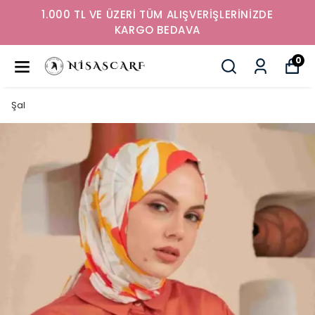
1.000 TL VE ÜZERİ TÜM ALIŞVERİŞLERİNİZDE
KARGO BEDAVA
0
Şal