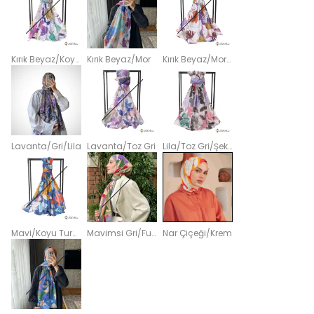
Kırık Beyaz/Koyu Mor
Kırık Beyaz/Mor
Kırık Beyaz/Mor/Yeşil
Lavanta/Gri/Lila
Lavanta/Toz Gri
Lila/Toz Gri/Şeker Pembe
Mavi/Koyu Turuncu
Mavimsi Gri/Fuşya/Mor
Nar Çiçeği/Krem