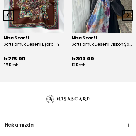
Nisa Scarff
Nisa Scarff
Soft Pamuk Desenli Eşarp - 90 x 90 cm - Acı Kahve/Koyu Sarı
Soft Pamuk Desenli Viskon Şal - 77 x 200 cm - Kırık Beyaz/Mor
₺ 275.00
₺ 300.00
35 Renk
10 Renk
Hakkımızda