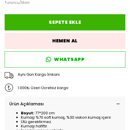
Turuncu/Mavi
SEPETE EKLE
HEMEN AL
WHATSAPP
Aynı Gün Kargo İmkanı
1.000₺ Üzeri Ücretsiz kargo
Ürün Açıklaması
Boyut:
77*200 cm
Kumaşı %70 soft kumaş, %30 viskon kumaş içerir.
Ütü gerektirmez.
Kumaşı hafiftir.